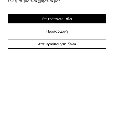
την εμπειρία των χρηστών μας.
Επιτρέπονται όλα
+
Προσαρμογή
−
Leaflet
|
©
OpenStreetMap
contributors ©
CARTO
Απενεργοποίηση όλων
Marina Alimos Hotel Apartments
Αξιοθέατα
ΠΡΟΒΟΛΗ ΣΤΟΝ ΧΑΡΤΗ